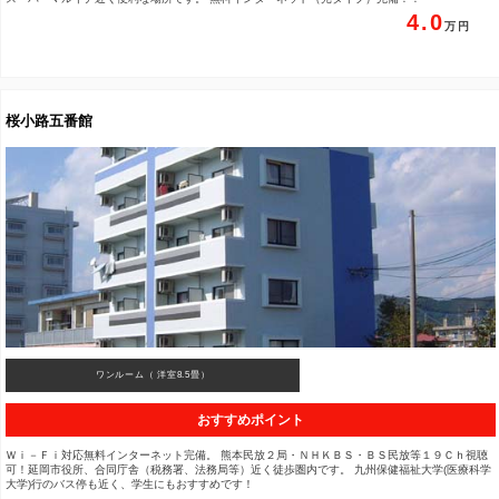
4.0
桜小路五番館
ワンルーム（ 洋室8.5畳）
おすすめポイント
Ｗｉ－Ｆｉ対応無料インターネット完備。 熊本民放２局・ＮＨＫＢＳ・ＢＳ民放等１９Ｃｈ視聴
可！延岡市役所、合同庁舎（税務署、法務局等）近く徒歩圏内です。 九州保健福祉大学(医療科学
大学)行のバス停も近く、学生にもおすすめです！